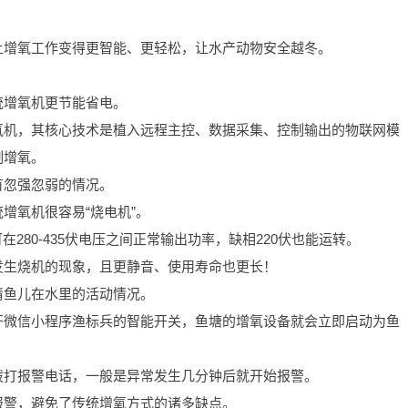
让增氧工作变得更智能、更轻松，让水产动物安全越冬。
统增氧机更节能省电。
氧机，其核心技术是植入远程主控、数据采集、控制输出的物联网模
制增氧。
有忽强忽弱的情况。
增氧机很容易“烧电机”。
280-435伏电压之间正常输出功率，缺相220伏也能运转。
发生烧机的现象，且更静音、使用寿命也更长！
清鱼儿在水里的活动情况。
开微信小程序渔标兵的智能开关，鱼塘的增氧设备就会立即启动为鱼
拨打报警电话，一般是异常发生几分钟后就开始报警。
报警，避免了传统增氧方式的诸多缺点。