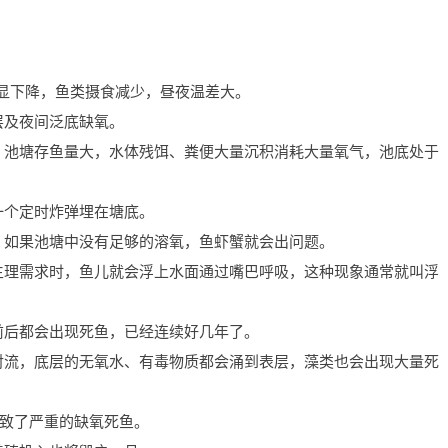
始明显下降，鱼类摄食减少，昼夜温差大。
层及夜间泛底缺氧。
，池塘存鱼量大，水体残饵、粪便大量沉积消耗大量氧气，池底处于
一个定时炸弹埋在塘底。
，如果池塘中没有足够的溶氧，鱼虾蟹就会出问题。
生理需求时，鱼儿就会浮上水面通过嘴巴呼吸，这种现象通常就叫浮
前后都会出现死鱼，已经连续好几年了。
对流，底层的无氧水、有毒物质都会涌到表层，藻类也会出现大量死
。
导致了严重的缺氧死鱼。