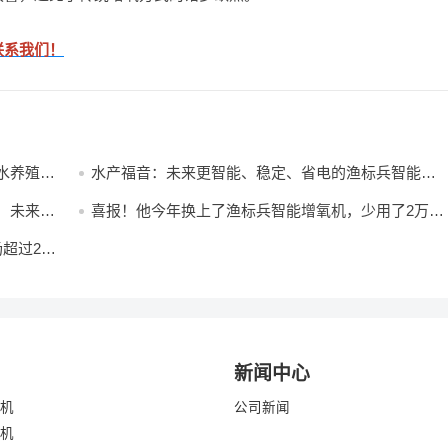
联系我们！
水养殖种
水产福音：未来更智能、稳定、省电的渔标兵智能增
氧机，养殖户真正所需
，未来鱼
喜报！他今年换上了渔标兵智能增氧机，少用了2万多
度电！他是如何用电能换产能的！
超过250
新闻中心
机
公司新闻
机