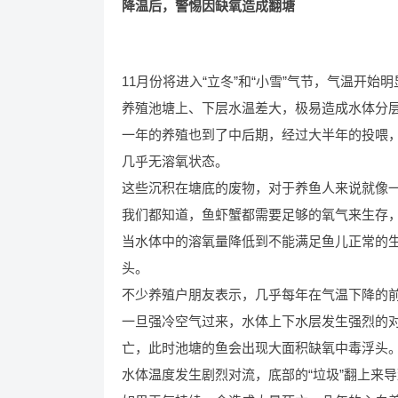
降温后，警惕因缺氧造成翻塘
11月份将进入“立冬”和“小雪”气节，气温开
养殖池塘上、下层水温差大，极易造成水体分
一年的养殖也到了中后期，经过大半年的投喂
几乎无溶氧状态。
这些沉积在塘底的废物，对于养鱼人来说就像
我们都知道，鱼虾蟹都需要足够的氧气来生存
当水体中的溶氧量降低到不能满足鱼儿正常的
头。
不少养殖户朋友表示，几乎每年在气温下降的
一旦强冷空气过来，水体上下水层发生强烈的
亡，此时池塘的鱼会出现大面积缺氧中毒浮头
水体温度发生剧烈对流，底部的“垃圾”翻上来