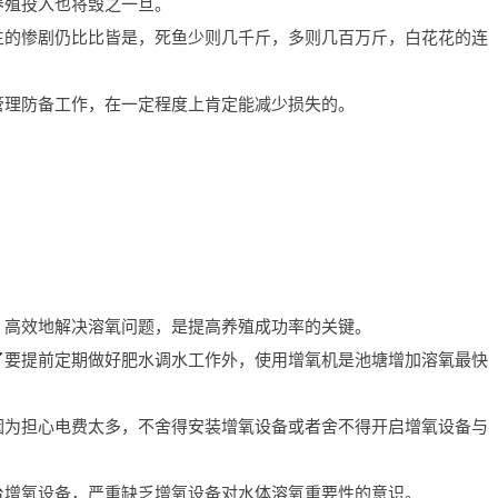
养殖投入也将毁之一旦。
生的惨剧仍比比皆是，死鱼少则几千斤，多则几百万斤，白花花的连
管理防备工作，在一定程度上肯定能减少损失的。
、高效地解决溶氧问题，是提高养殖成功率的关键。
了要提前定期做好肥水调水工作外，使用增氧机是池塘增加溶氧最快
因为担心电费太多，不舍得安装增氧设备或者舍不得开启增氧设备与
。
台增氧设备，严重缺乏增氧设备对水体溶氧重要性的意识。