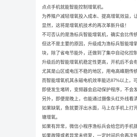
点点手机就能智能控制增氧机。
为养殖户减轻增氧投入成本、提高增氧效益，
显然，这将是增氧机技术的再次革新升级！
不可否认的是渔标兵智能增氧机，确实会比传
但这不是主要的原因，升级成为渔标兵智能增
块，除了省电节能外，还做到了集中自动化控
升级后的智能增氧机稳定性更高，开机后不会
尤其是山区或电压不稳的地区，用电高峰期传统
而智能增氧机其永磁电机效率能达87%以上，可在
即使发生堵转，变频器会启动保护程序，不会
另外，即便是晚上，也能通过摄像头红外线看
如果缺氧，鱼就要浮出水面，马上在手机上打
塘增氧。
如果有异常，微信小程序渔标兵会给您的手机
如果故障或者异常未修复，一定时间后会再次