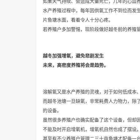
如果天气持续、会造成大量死亡，几年的心血
水产养殖过程中，每年因供氧工作不到位而发
片鱼塘水面，看着令人十分心疼。
若养殖户多加警惕，现阶段做好越冬前的养殖
越冬加强增氧，避免悲剧发生
未来，高密度养殖将会是趋势。
溶解氧又是水产养殖的灵魂，对于如何低成本
而越冬池塘一旦缺氧，非常耗费人力物力，除
的设备。
虽然很多养殖户也确实配备了这个设备，但却
不能及时开启增氧机，增氧机自然也成了摆设
甚至有不少养殖户管理二三十亩鱼塘才配备一