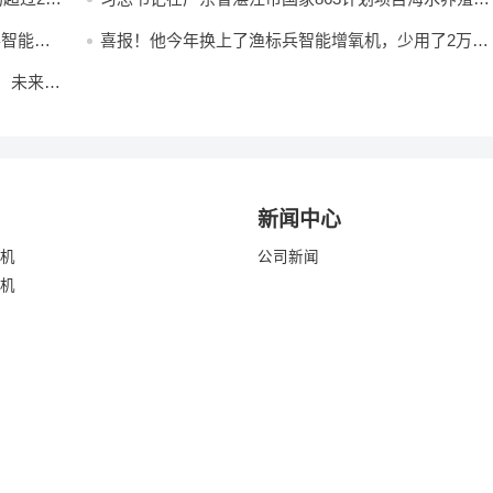
子工程南方基地了解当地发展海洋渔业情况
兵智能增
喜报！他今年换上了渔标兵智能增氧机，少用了2万多
度电！他是如何用电能换产能的！
，未来鱼
新闻中心
机
公司新闻
机