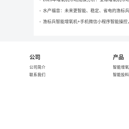
亿美元
水产福音：未来更智能、稳定、省电的渔标
氧机，养殖户真正所需
渔标兵智能增氧机+手机微信小程序智能操控
塘增氧将开启“上帝视角”！
公司
产品
公司简介
智能增氧
联系我们
智能投料