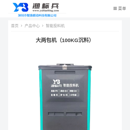
菜单
首页
产品中心
智能投料机
大两包机（100KG沉料）